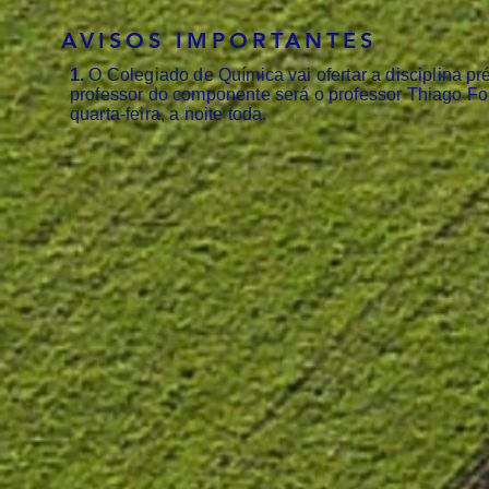
AVISOS IMPORTANTES
1.
O Colegiado de Química vai ofertar a disciplina p
professor do componente será o professor Thiago Fo
quarta-feira, a noite toda.